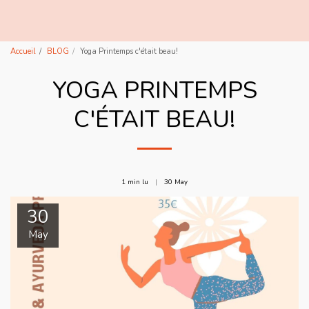
lisadbyoga
Accueil
BLOG
Yoga Printemps c'était beau!
YOGA PRINTEMPS
C'ÉTAIT BEAU!
1 min lu
30
May
30
May